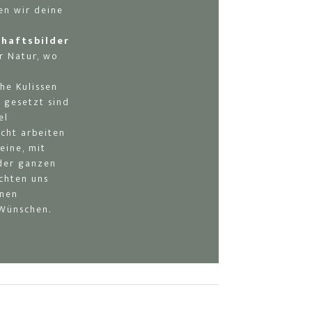
en wir deine
haftsbilder
r Natur, wo
he Kulissen
 gesetzt sind
el
icht arbeiten
eine, mit
der ganzen
ichten uns
inen
 Wünschen.