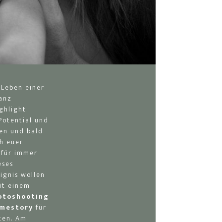
 Leben einer
ganz
ghlight.
Potential und
en und bald
ch euer
 für immer
eses
ignis wollen
mit einem
otoshooting
mestory
für
ten. Am