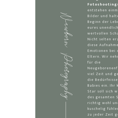
Fotoshooting
entstehen einm
Bilder und hal
Newborn Photography
Beginn der Leb
eures unendlic
wertvollen Scha
Nicht selten e
diese Aufnahme
Emotionen bei 
Eltern. Wir ne
für die
Neugeborenenf
viel Zeit und g
die Bedürfniss
Babies ein. Ihr 
Star soll sich 
des gesamten 
richtig wohl u
kuschelig fühle
zu jeder Zeit ge