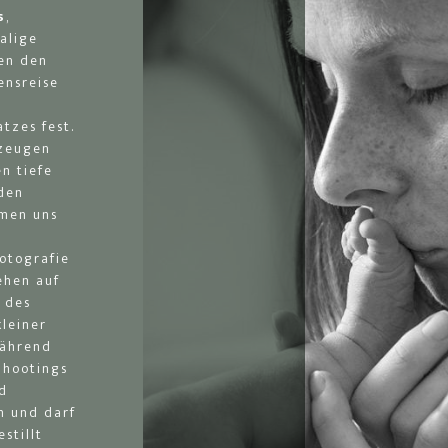
s
,
alige
ten den
ensreise
h
tzes fest.
rzeugen
n tiefe
den
hmen uns
otografie
ehen auf
e des
kleiner
während
Shootings
nd
n und darf
stillt