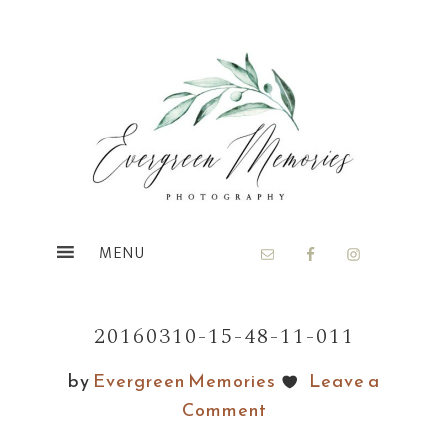
Skip
Skip
to
to
main
footer
content
20160310-15-48-11-011
by
Evergreen Memories
Leave a
Comment