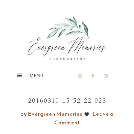
Skip
Skip
to
to
main
footer
content
20160310-15-52-22-023
by
Evergreen Memories
Leave a
Comment