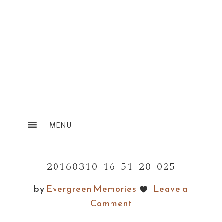
Skip
Skip
to
to
main
footer
content
20160310-16-51-20-025
by
Evergreen Memories
Leave a
Comment