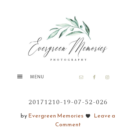
Skip
Skip
to
to
main
footer
content
20171210-19-07-52-026
by
Evergreen Memories
Leave a
Comment