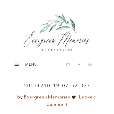
Skip
Skip
to
to
main
footer
content
20171210-19-07-52-027
by
Evergreen Memories
Leave a
Comment