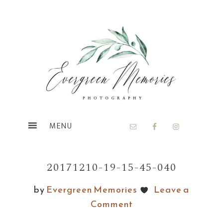
Skip
Skip
to
to
main
footer
content
20171210-19-15-45-040
by
Evergreen Memories
Leave a
Comment