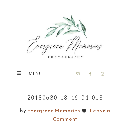
Skip
Skip
to
to
main
footer
content
20180630-18-46-04-013
by
Evergreen Memories
Leave a
Comment