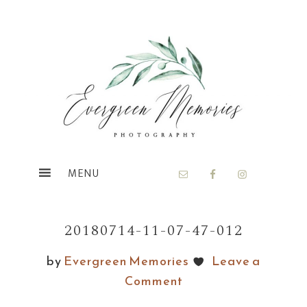
Skip
Skip
to
to
main
footer
content
20180714-11-07-47-012
by
Evergreen Memories
Leave a
Comment