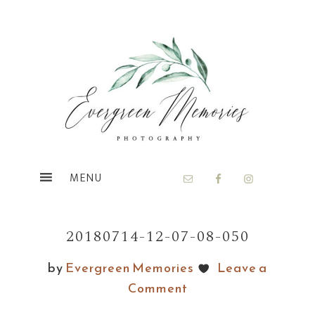
Skip
Skip
to
to
main
footer
content
20180714-12-07-08-050
by
Evergreen Memories
Leave a
Comment