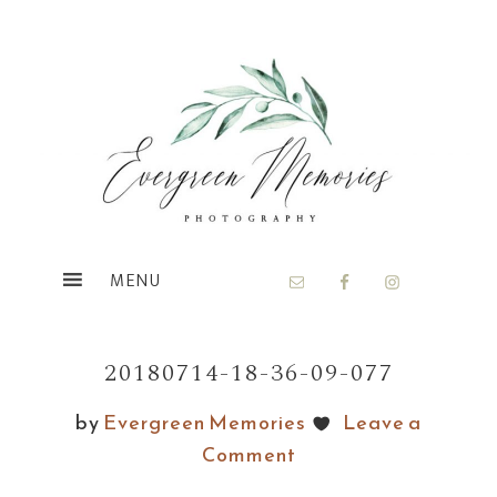
Skip
Skip
to
to
main
footer
content
20180714-18-36-09-077
by
Evergreen Memories
Leave a
Comment