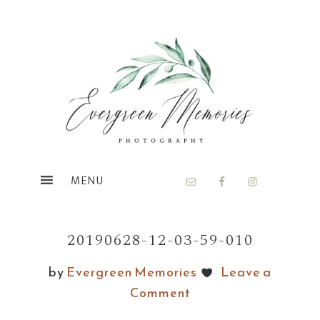
Skip
Skip
to
to
main
footer
content
20190628-12-03-59-010
by
Evergreen Memories
Leave a
Comment