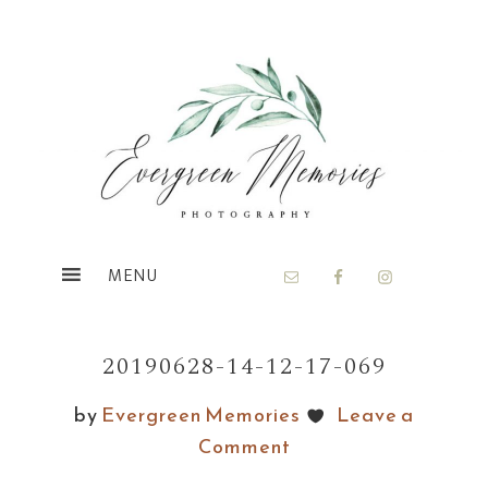
Skip
Skip
to
to
main
footer
content
20190628-14-12-17-069
by
Evergreen Memories
Leave a
Comment