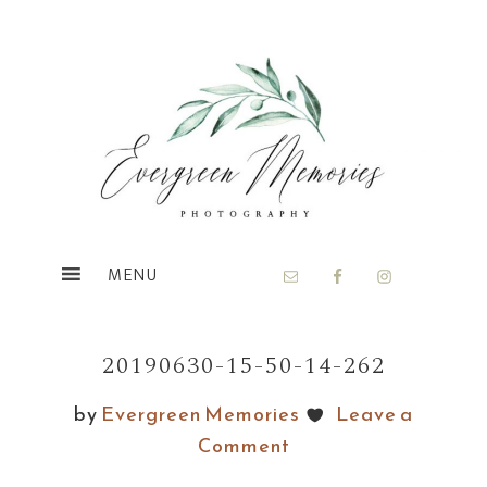
Skip
Skip
to
to
main
footer
content
20190630-15-50-14-262
by
Evergreen Memories
Leave a
Comment