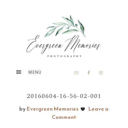
Skip
Skip
to
to
main
footer
content
20160604-16-56-02-001
by
Evergreen Memories
Leave a
Comment