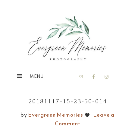
Skip
Skip
to
to
main
footer
content
20181117-15-23-50-014
by
Evergreen Memories
Leave a
Comment